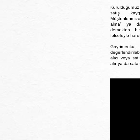
Kurulduğumuz
satış kayg
Müşterilerimiz
alma” ya da
demekten bi
felsefeyle har
Gayrimenkul,
değerlendirile
alıcı veya sat
alır ya da sata