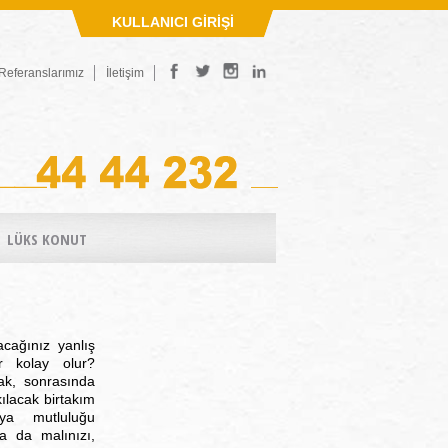
KULLANICI GİRİŞİ
Referanslarımız
İletişim
LÜKS KONUT
cağınız yanlış
r kolay olur?
ak, sonrasında
kılacak birtakım
ya mutluluğu
ya da malınızı,