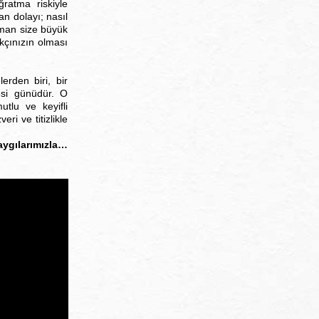
ratma riskiyle
an dolayı; nasıl
ışman size büyük
akçınızın olması
rden biri, bir
tesi günüdür. O
tlu ve keyifli
eri ve titizlikle
aygılarımızla…