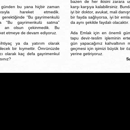
bazen de her ikisini zarara uğ
 günden bu yana hiçbir zaman
karşı karşıya kalabilirsiniz. Bund
ısıyla hareket etmedik.
iyi bir doktor, avukat, mali dan
e gerektiğinde “Bu gayrimenkulü
bir fayda sağlıyorsa, iyi bir eml
 “Bu gayrimenkulü satma”
da aynı şekilde faydalı olacaktır.
r an olsun çekinmedik. Bu
eket etmeye de devam ediyoruz.
Ada Emlak için en önemli günle
tapu devir-teslim işleminin er
 ihtiyaç ya da yatırım olarak
gün yapacağınız kahvaltının mu
bilecek bir kıymettir. Ömrünüzde
geçmesi için işimizi büyük bir özv
ıcı olarak kaç defa gayrimenkul
yerine getiriyoruz.
rsınız?
S