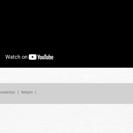
nslarımız
İletişim