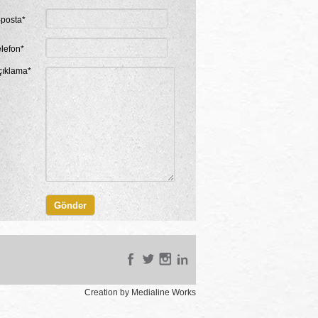
-posta*
elefon*
çıklama*
Creation by Medialine Works