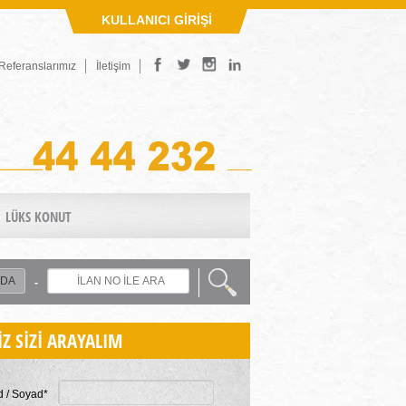
KULLANICI GİRİŞİ
Referanslarımız
İletişim
LÜKS KONUT
-
İZ SİZİ ARAYALIM
d / Soyad*