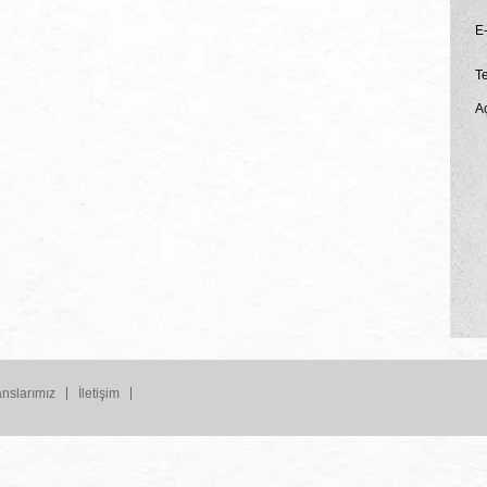
E
T
A
nslarımız
İletişim